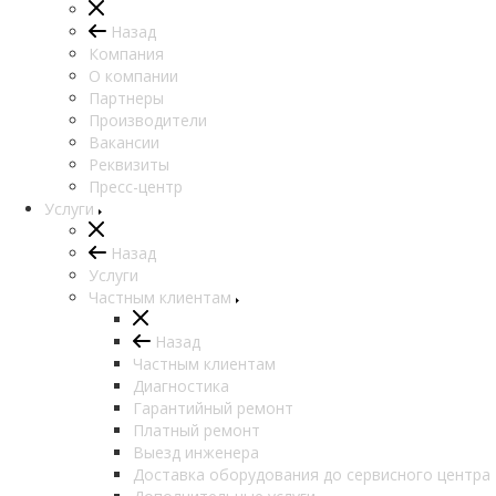
Назад
Компания
О компании
Партнеры
Производители
Вакансии
Реквизиты
Пресс-центр
Услуги
Назад
Услуги
Частным клиентам
Назад
Частным клиентам
Диагностика
Гарантийный ремонт
Платный ремонт
Выезд инженера
Доставка оборудования до сервисного центра