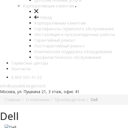
Дополнительные услуги
Корпоративным клиентам
Назад
Корпоративным клиентам
Сертификаты сервисного обслуживания
Инсталляция и пусконаладочные работы
Гарантийный ремонт
Постгарантийный ремонт
Комплексная поддержка оборудования
Профилактическое обслуживание
Сервисные центры
Контакты
8 800 555-31-52
info@yuyukii6.beget.tech
Москва, ул. Пушкина 21, 3 этаж, офис 41
Главная
О компании
Производители
Dell
Dell