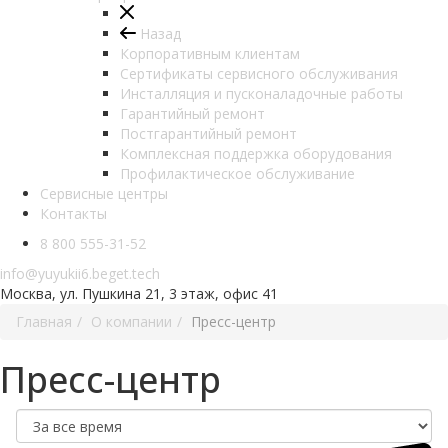
Назад
Корпоративным клиентам
Сертификаты сервисного обслуживания
Инсталляция и пусконаладочные работы
Гарантийный ремонт
Постгарантийный ремонт
Комплексная поддержка оборудования
Профилактическое обслуживание
Сервисные центры
Контакты
8 800 555-31-52
info@yuyukii6.beget.tech
Москва, ул. Пушкина 21, 3 этаж, офис 41
Главная
О компании
Пресс-центр
Пресс-центр