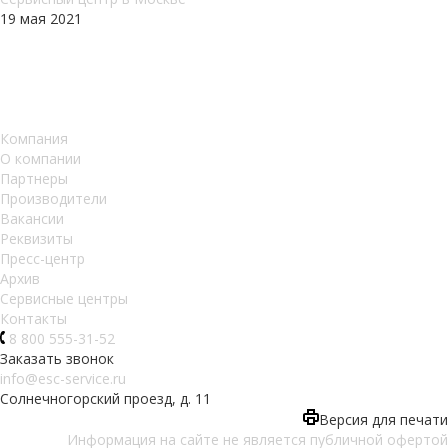
19 мая 2021
Компания
О компании
Партнеры
Производители
Вакансии
Реквизиты
Пресс-центр
Архив
Сервисные центры
Контакты
8 800 555-31-52
Заказать звонок
info@esc-service.ru
Солнечногорский проезд, д. 11
Версия для печати
Информация на сайте не является публичной офертой