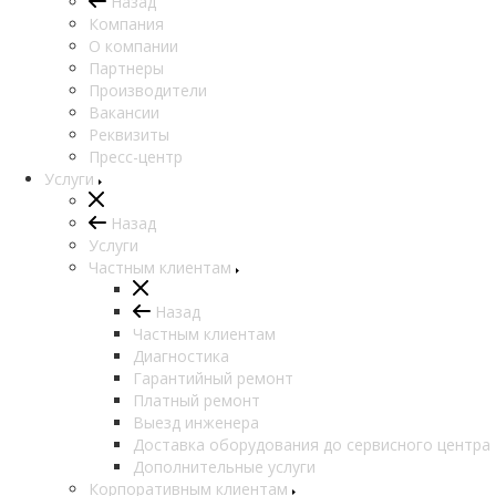
Назад
Компания
О компании
Партнеры
Производители
Вакансии
Реквизиты
Пресс-центр
Услуги
Назад
Услуги
Частным клиентам
Назад
Частным клиентам
Диагностика
Гарантийный ремонт
Платный ремонт
Выезд инженера
Доставка оборудования до сервисного центра
Дополнительные услуги
Корпоративным клиентам