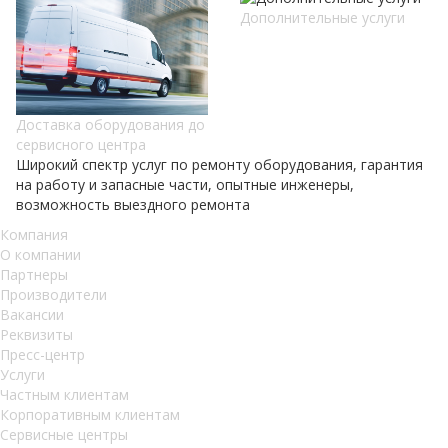
Дополнительные услуги
Доставка оборудования до
сервисного центра
Широкий спектр услуг по ремонту оборудования, гарантия
на работу и запасные части, опытные инженеры,
возможность выездного ремонта
Компания
О компании
Партнеры
Производители
Вакансии
Реквизиты
Пресс-центр
Услуги
Частным клиентам
Корпоративным клиентам
Сервисные центры