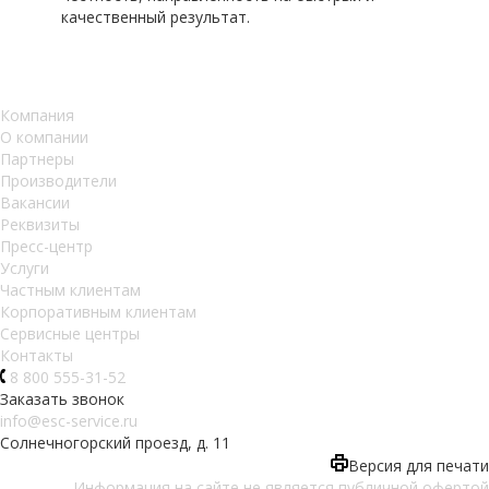
качественный результат.
Компания
О компании
Партнеры
Производители
Вакансии
Реквизиты
Пресс-центр
Услуги
Частным клиентам
Корпоративным клиентам
Сервисные центры
Контакты
8 800 555-31-52
Заказать звонок
info@esc-service.ru
Солнечногорский проезд, д. 11
Версия для печати
Информация на сайте не является публичной офертой