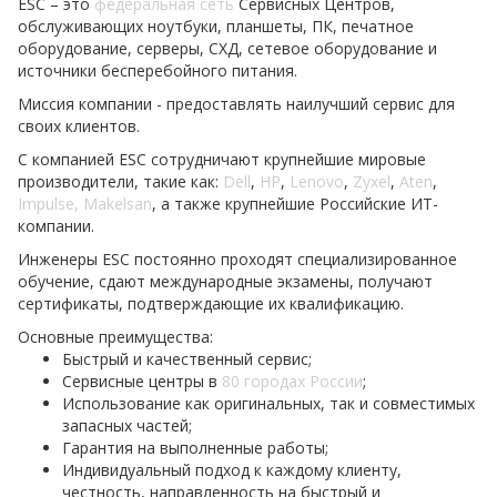
ESC – это
федеральная сеть
Сервисных Центров,
обслуживающих ноутбуки, планшеты, ПК, печатное
оборудование, серверы, СХД, сетевое оборудование и
источники бесперебойного питания.
Миссия компании - предоставлять наилучший сервис для
своих клиентов.
С компанией ESC сотрудничают крупнейшие мировые
производители, такие как:
Dell
,
HP
,
Lenovo
,
Zyxel
,
Aten
,
Impulse, Makelsan
, а также крупнейшие Российские ИТ-
компании.
Инженеры ESC постоянно проходят специализированное
обучение, сдают международные экзамены, получают
сертификаты, подтверждающие их квалификацию.
Основные преимущества:
Быстрый и качественный сервис;
Сервисные центры в
80 городах России
;
Использование как оригинальных, так и совместимых
запасных частей;
Гарантия на выполненные работы;
Индивидуальный подход к каждому клиенту,
честность, направленность на быстрый и