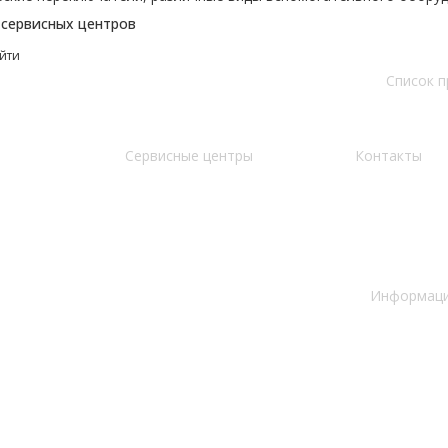
 сервисных центров
йти
Список 
Сервисные центры
Контакты
Информация