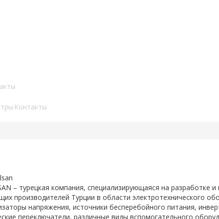
акты
нтры
Контакты
AN – турецкая компания, специализирующаяся на разработке и 
ущих производителей Турции в области электротехнического об
изаторы напряжения, источники бесперебойного питания, инвер
еские переключатели, различные виды вспомогательного оборуд