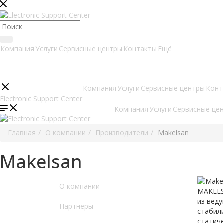
Компания
Услуги
Сервисные центры
Контакты
Ещё
Компания
Услуги
Сервисные центры
Конт
Компания
Услуги
Сервисные це
Главная
О компании
Производители
Makelsan
Makelsan
О компании
MAKELS
из вед
Партнеры
стабил
статич