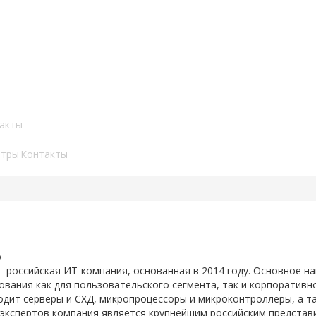
акты
нтры
Контакты
 российская ИТ-компания, основанная в 2014 году. Основное на
вания как для пользовательского сегмента, так и корпоративн
одит серверы и СХД, микропроцессоры и микроконтроллеры, а т
 экспертов компания является крупнейшим российским представ