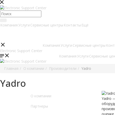
Компания
Услуги
Сервисные центры
Контакты
Ещё
Компания
Услуги
Сервисные центры
Конт
Компания
Услуги
Сервисные це
Главная
О компании
Производители
Yadro
Yadro
О компании
Yadro —
оборудо
Партнеры
произв
оценке