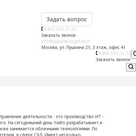
Задать вопрос
8 800 555-31-52
Заказать звонок
info@yuyukii6.beget.tech
Москва, ул. Пушкина 21, 3 этаж, офис 41
8 800 555-31-52
Заказать звонок
правление деятельности - это производство ИТ -
ого. На сегодняшний день Yadro разрабатывает и
акже занимается облачными технологиями. По
ителем в сфере СХД. Имеет несколько