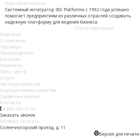
https://platformix.ru/
Системный интегратор IBS Platformix с 1992 года успешно
помогает предприятиям из различных отраслей создавать
надежную платформу для ведения бизнеса.
Список партнеров
Компания
О компании
Партнеры
Производители
Вакансии
Реквизиты
Пресс-центр
Услуги
Частным клиентам
Корпоративным клиентам
Сервисные центры
Контакты
8 800 555-31-52
Заказать звонок
info@esc-service.ru
Солнечногорский проезд, д. 11
Версия для печати