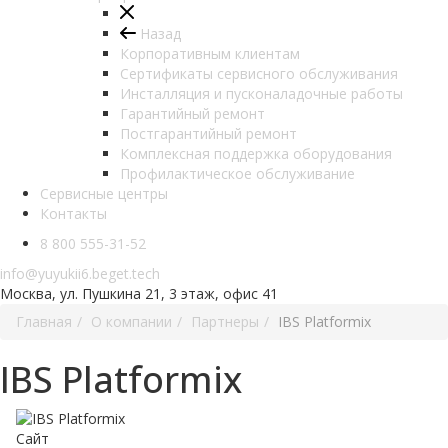
Назад
Корпоративным клиентам
Сертификаты сервисного обслуживания
Инсталляция и пусконаладочные работы
Гарантийный ремонт
Постгарантийный ремонт
Комплексная поддержка оборудования
Профилактическое обслуживание
Сервисные центры
Контакты
8 800 555-31-52
info@yuyukii6.beget.tech
Москва, ул. Пушкина 21, 3 этаж, офис 41
Главная
О компании
Партнеры
IBS Platformix
IBS Platformix
Сайт