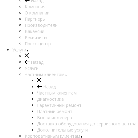
Назад
Компания
О компании
Партнеры
Производители
Вакансии
Реквизиты
Пресс-центр
Услуги
Назад
Услуги
Частным клиентам
Назад
Частным клиентам
Диагностика
Гарантийный ремонт
Платный ремонт
Выезд инженера
Доставка оборудования до сервисного центра
Дополнительные услуги
Корпоративным клиентам